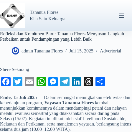
Tananua Flores
Kita Satu Keluarga
Refleksi dan Komitmen Baru: Tananua Flores Menyusun Langkah
Perbaikan untuk Pendampingan yang Lebih Baik
admin Tananua Flores
Juli 15, 2025
Advertorial
Shere Sekarang
Fa
T
E
W
M
Te
Li
T
S
ce
wi
m
ha
es
le
nk
hr
ha
Ende, 15 Juli 2025
— Dalam semangat meningkatkan efektivitas dan
bo
tte
ail
ts
se
gr
ed
ea
re
keberlanjutan program,
Yayasan Tananua Flores
kembali
ok
r
A
ng
a
In
ds
menunjukkan komitmennya dalam mendampingi petani dan nelayan
melalui evaluasi semestral yang dilaksanakan secara daring pada
pp
er
m
Selasa (15/07). Kegiatan ini diikuti oleh staf Livelihood Sustainable,
Kelautan dan Perikanan, serta manajemen yayasan, berlangsung intens
selama dua jam (10.00–12.00 WITA).