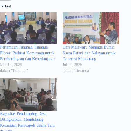
Terkait
Pertemuan Tahunan Tananua
Dari Malawaru Menjaga Bumi:
Flores: Perkuat Komitmen untuk
Suara Petani dan Nelayan untuk
Pemberdayaan dan Keberlanjutan
Generasi Mendatang
Mei 14, 2025
Juli 2, 2025
dalam "Beranda"
dalam "Beranda"
Kapasitas Pendamping Desa
Ditingkatkan, Mendukung
Kemajuan Kelompok Usaha Tani