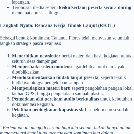
lapangan.
Terobosan media seperti
keikutsertaan peserta secara daring
mendapat apresiasi tinggi.
Langkah Nyata: Rencana Kerja Tindak Lanjut (RKTL)
Sebagai bentuk komitmen, Tananua Flores telah menyusun sejumlah
langkah strategis pasca-evaluasi:
Menerbitkan newsletter
berisi materi dan hasil kegiatan untuk
seluruh desa dampingan.
Memperbaiki sistem notulensi
agar lebih akurat dan layak
dipublikasikan.
Mendokumentasikan tindak lanjut peserta
, seperti teknik
budidaya hingga pengelolaan sampah.
Mempersiapkan materi baru
seperti pengolahan pangan lokal,
latihan GPS, hingga pengelolaan sampah plastik.
Pengadaan alat perekam audio berkualitas
untuk kebutuhan
dokumentasi kegiatan.
Pelatihan peningkatan kapasitas staf
, sebelum dan sesudah
kegiatan.
“Pertemuan ini menjadi cermin bagi kita semua, bukan hanya untuk
mengevaluasi tetapi juga menegaskan komitmen kita dalam