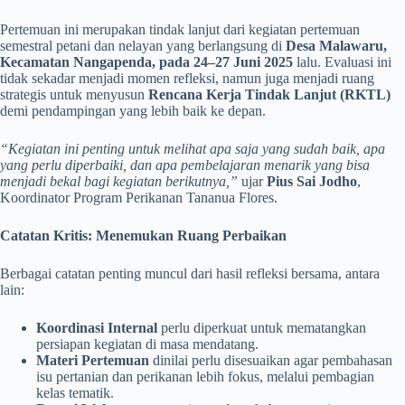
Pertemuan ini merupakan tindak lanjut dari kegiatan pertemuan
semestral petani dan nelayan yang berlangsung di
Desa Malawaru,
Kecamatan Nangapenda, pada 24–27 Juni 2025
lalu. Evaluasi ini
tidak sekadar menjadi momen refleksi, namun juga menjadi ruang
strategis untuk menyusun
Rencana Kerja Tindak Lanjut (RKTL)
demi pendampingan yang lebih baik ke depan.
“Kegiatan ini penting untuk melihat apa saja yang sudah baik, apa
yang perlu diperbaiki, dan apa pembelajaran menarik yang bisa
menjadi bekal bagi kegiatan berikutnya,”
ujar
Pius Sai Jodho
,
Koordinator Program Perikanan Tananua Flores.
Catatan Kritis: Menemukan Ruang Perbaikan
Berbagai catatan penting muncul dari hasil refleksi bersama, antara
lain:
Koordinasi Internal
perlu diperkuat untuk mematangkan
persiapan kegiatan di masa mendatang.
Materi Pertemuan
dinilai perlu disesuaikan agar pembahasan
isu pertanian dan perikanan lebih fokus, melalui pembagian
kelas tematik.