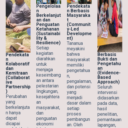
Pengelolaa
Pendekata
n
n Berbasis
Berkelanjut
Masyaraka
an dan
t
Penguatan
(Communit
Ketahanan
y-Led
(Sustainabi
Developme
lity &
nt)
Resilience)
Tananua
Setiap
meyakini
kegiatan
bahwa
Berbasis
Pendekata
diarahkan
Bukti dan
n
masyarakat
Pengetahu
Kolaboratif
untuk
memiliki
an
dan
menjaga
pengetahua
(Evidence-
Kemitraan
keseimbang
n,
Based
(Collaborat
an antara
pengalaman,
Approach)
ive
pelestarian
dan potensi
Partnership
Seluruh
lingkungan,
)
yang
intervensi
Perubahan
kesejahtera
menjadi
didasarkan
yang
an
dasar dalam
pada data,
berkelanjuta
masyarakat,
setiap
hasil
n hanya
dan
proses
penelitian,
dapat
penguatan
pembangun
pemantauan
dicapai
ekonomi
an. Oleh
lapangan,