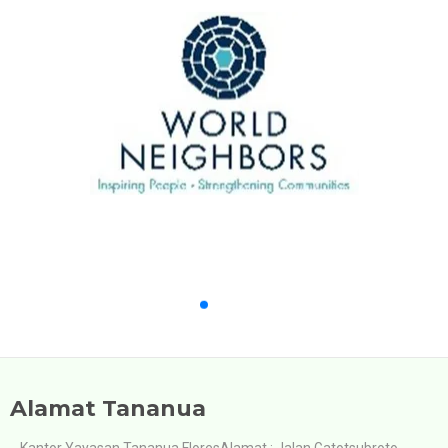
Alamat Tananua
Kantor Yayasan Tananua FloresAlamat : Jalan Gatotsubroto