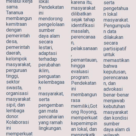
melalui kerja
lokal.
karena itu,
serta
sama.
Pendekatan
masyarakat
pengetahua
Tananua
ini
dilibatkan
n lokal
membangun
mendorong
sejak tahap
masyarakat.
kemitraan
pengelolaan
identifikasi
Pengumpula
dengan
sumber
masalah,
n data
pemerintah
daya alam
perencanaa
dilakukan
desa,
secara
n,
secara
pemerintah
lestari,
pelaksanaan
partisipatif
daerah,
adaptasi
,
untuk
kelompok
terhadap
pemantauan,
memastikan
masyarakat,
perubahan
hingga
bahwa
perguruan
iklim,
evaluasi
keputusan,
tinggi,
penguatan
program.
perencanaa
sektor
kelembagaa
Pendekatan
n, dan
swasta,
n
ini
advokasi
organisasi
masyarakat,
membangun
benar-benar
masyarakat
serta
rasa
menjawab
sipil, dan
pengemban
memiliki,Got
kebutuhan
lembaga
gan mata
ong Royong,
masyarakat
donor.
pencaharian
memperkuat
dan kondisi
Kolaborasi
yang ramah
kepemimpin
sumber
ini
lingkungan.
an lokal, dan
daya alam di
memperkuat
meningkatk
wilayah