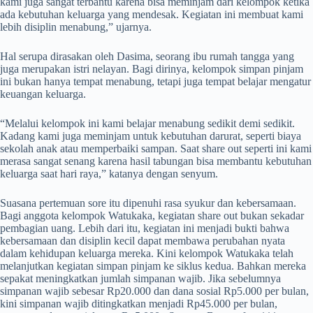
kami juga sangat terbantu karena bisa meminjam dari kelompok ketika
ada kebutuhan keluarga yang mendesak. Kegiatan ini membuat kami
lebih disiplin menabung,” ujarnya.
Hal serupa dirasakan oleh Dasima, seorang ibu rumah tangga yang
juga merupakan istri nelayan. Bagi dirinya, kelompok simpan pinjam
ini bukan hanya tempat menabung, tetapi juga tempat belajar mengatur
keuangan keluarga.
“Melalui kelompok ini kami belajar menabung sedikit demi sedikit.
Kadang kami juga meminjam untuk kebutuhan darurat, seperti biaya
sekolah anak atau memperbaiki sampan. Saat share out seperti ini kami
merasa sangat senang karena hasil tabungan bisa membantu kebutuhan
keluarga saat hari raya,” katanya dengan senyum.
Suasana pertemuan sore itu dipenuhi rasa syukur dan kebersamaan.
Bagi anggota kelompok Watukaka, kegiatan share out bukan sekadar
pembagian uang. Lebih dari itu, kegiatan ini menjadi bukti bahwa
kebersamaan dan disiplin kecil dapat membawa perubahan nyata
dalam kehidupan keluarga mereka. Kini kelompok Watukaka telah
melanjutkan kegiatan simpan pinjam ke siklus kedua. Bahkan mereka
sepakat meningkatkan jumlah simpanan wajib. Jika sebelumnya
simpanan wajib sebesar Rp20.000 dan dana sosial Rp5.000 per bulan,
kini simpanan wajib ditingkatkan menjadi Rp45.000 per bulan,