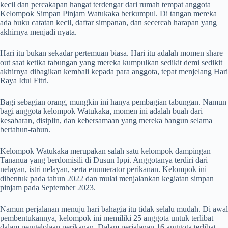
kecil dan percakapan hangat terdengar dari rumah tempat anggota
Kelompok Simpan Pinjam Watukaka berkumpul. Di tangan mereka
ada buku catatan kecil, daftar simpanan, dan secercah harapan yang
akhirnya menjadi nyata.
Hari itu bukan sekadar pertemuan biasa. Hari itu adalah momen share
out saat ketika tabungan yang mereka kumpulkan sedikit demi sedikit
akhirnya dibagikan kembali kepada para anggota, tepat menjelang Hari
Raya Idul Fitri.
Bagi sebagian orang, mungkin ini hanya pembagian tabungan. Namun
bagi anggota kelompok Watukaka, momen ini adalah buah dari
kesabaran, disiplin, dan kebersamaan yang mereka bangun selama
bertahun-tahun.
Kelompok Watukaka merupakan salah satu kelompok dampingan
Tananua yang berdomisili di Dusun Ippi. Anggotanya terdiri dari
nelayan, istri nelayan, serta enumerator perikanan. Kelompok ini
dibentuk pada tahun 2022 dan mulai menjalankan kegiatan simpan
pinjam pada September 2023.
Namun perjalanan menuju hari bahagia itu tidak selalu mudah. Di awal
pembentukannya, kelompok ini memiliki 25 anggota untuk terlibat
dalam pengelolaan perikanan. Dalam perjalanan 16 anggota terlibat