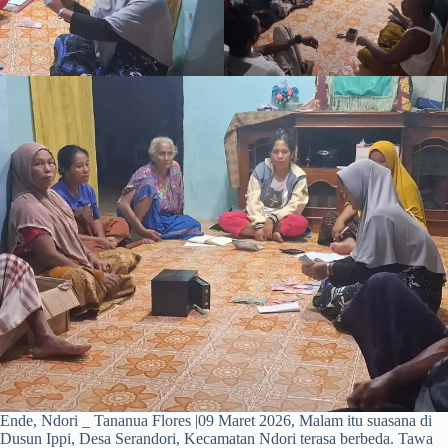
Ende, Ndori _ Tananua Flores |09 Maret 2026, Malam itu suasana di
Dusun Ippi, Desa Serandori, Kecamatan Ndori terasa berbeda. Tawa