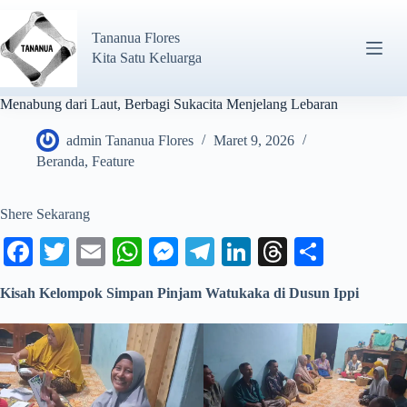
Tananua Flores
Kita Satu Keluarga
Menabung dari Laut, Berbagi Sukacita Menjelang Lebaran
admin Tananua Flores
Maret 9, 2026
Beranda
,
Feature
Shere Sekarang
Fa
T
E
W
M
Te
Li
T
S
ce
wi
m
ha
es
le
nk
hr
ha
Kisah Kelompok Simpan Pinjam Watukaka di Dusun Ippi
bo
tte
ail
ts
se
gr
ed
ea
re
ok
r
A
ng
a
In
ds
pp
er
m