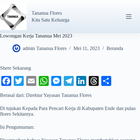
Tananua Flores
Kita Satu Keluarga
Lowongan Kerja Tananua Mei 2023
admin Tananua Flores
Mei 11, 2023
Beranda
Shere Sekarang
Fa
T
E
W
M
Te
Li
T
S
ce
wi
m
ha
es
le
nk
hr
ha
Berasal dari: Direktur Yayasan Tananua Flores
bo
tte
ail
ts
se
gr
ed
ea
re
ok
r
A
ng
a
In
ds
Di tujukan Kepada Para Pencari Kerja di Kabupaten Ende dan pulau
flores Sekitarnya.
pp
er
m
Isi Pengumuman: