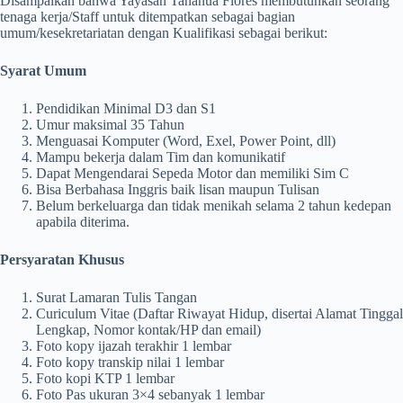
Disampaikan bahwa Yayasan Tananua Flores membutuhkan seorang
tenaga kerja/Staff untuk ditempatkan sebagai bagian
umum/kesekretariatan dengan Kualifikasi sebagai berikut:
Syarat Umum
Pendidikan Minimal D3 dan S1
Umur maksimal 35 Tahun
Menguasai Komputer (Word, Exel, Power Point, dll)
Mampu bekerja dalam Tim dan komunikatif
Dapat Mengendarai Sepeda Motor dan memiliki Sim C
Bisa Berbahasa Inggris baik lisan maupun Tulisan
Belum berkeluarga dan tidak menikah selama 2 tahun kedepan
apabila diterima.
Persyaratan Khusus
Surat Lamaran Tulis Tangan
Curiculum Vitae (Daftar Riwayat Hidup, disertai Alamat Tinggal
Lengkap, Nomor kontak/HP dan email)
Foto kopy ijazah terakhir 1 lembar
Foto kopy transkip nilai 1 lembar
Foto kopi KTP 1 lembar
Foto Pas ukuran 3×4 sebanyak 1 lembar