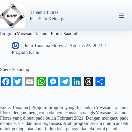
Tananua Flores
Kita Satu Keluarga
Program Yayasan Tananua Flores Saat ini
admin Tananua Flores
Agustus 23, 2023
Program Kami
Shere Sekarang
Fa
T
E
W
M
Te
Li
T
S
ce
wi
m
ha
es
le
nk
hr
ha
bo
tte
ail
ts
se
gr
ed
ea
re
ok
r
A
ng
a
In
ds
Ende, Tananua | Program-program yang dijalankan Yayasan Tananua
Flores dengan mengacu pada perencanaan strategis Yayasan Tananua
pp
er
m
Flores yang dibuat pada bulan Februari 2021. Dengan mengacu pada
mandate, visi dan misi organisasi. Arah program secara umum adalah
untuk peningkatan taraf hidup baik pangan dan ekonomi petani,