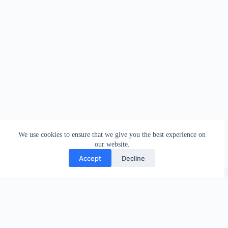
We use cookies to ensure that we give you the best experience on
our website.
Accept
Decline
Copyright © {2018} - Tananua Flores by {JFM}