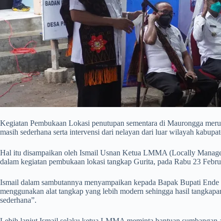
Kegiatan Pembukaan Lokasi penutupan sementara di Maurongga merupa
masih sederhana serta intervensi dari nelayan dari luar wilayah kabu
Hal itu disampaikan oleh Ismail Usnan Ketua LMMA (Locally Managed
dalam kegiatan pembukaan lokasi tangkap Gurita, pada Rabu 23 Febru
Ismail dalam sambutannya menyampaikan kepada Bapak Bupati Ende b
menggunakan alat tangkap yang lebih modern sehingga hasil tangkapa
sederhana”.
Lebih lanjut Ismail selaku ketua LMMA meminta bantuan sumbangan a