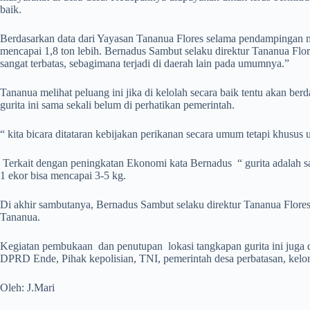
baik.
Berdasarkan data dari Yayasan Tananua Flores selama pendampingan mer
mencapai 1,8 ton lebih. Bernadus Sambut selaku direktur Tananua Flor
sangat terbatas, sebagimana terjadi di daerah lain pada umumnya.”
Tananua melihat peluang ini jika di kelolah secara baik tentu akan ber
gurita ini sama sekali belum di perhatikan pemerintah.
“ kita bicara ditataran kebijakan perikanan secara umum tetapi khusus u
Terkait dengan peningkatan Ekonomi kata Bernadus “ gurita adalah sal
1 ekor bisa mencapai 3-5 kg.
Di akhir sambutanya, Bernadus Sambut selaku direktur Tananua Flore
Tananua.
Kegiatan pembukaan dan penutupan lokasi tangkapan gurita ini juga dih
DPRD Ende, Pihak kepolisian, TNI, pemerintah desa perbatasan, kel
Oleh: J.Mari