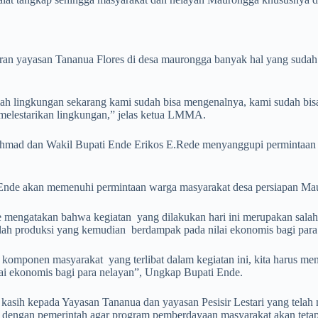
n yayasan Tananua Flores di desa maurongga banyak hal yang sudah
mah lingkungan sekarang kami sudah bisa mengenalnya, kami sudah b
p melestarikan lingkungan,” jelas ketua LMMA.
Ahmad dan Wakil Bupati Ende Erikos E.Rede menyanggupi permintaan
de akan memenuhi permintaan warga masyarakat desa persiapan Mauron
nde mengatakan bahwa kegiatan yang dilakukan hari ini merupakan sa
mlah produksi yang kemudian berdampak pada nilai ekonomis bagi para
omponen masyarakat yang terlibat dalam kegiatan ini, kita harus menj
ai ekonomis bagi para nelayan”, Ungkap Bupati Ende.
h kasih kepada Yayasan Tananua dan yayasan Pesisir Lestari yang te
ra dengan pemerintah agar program pemberdayaan masyarakat akan tet