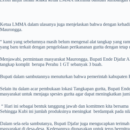
Ketua LMMA dalam ulasanya juga menjelaskan bahwa dengan kehadira
Maurongga.
“ kami yang sebelumnya masih belum mengenal alat tangkap yang ra
yang baru terkait dengan pengelolaan perikananan gurita dengan teta
Menjawabi, permintaan masyarakat Maurongga, Bupati Ende Djafar 
tangkap komplit berupa Perahu 1 GT sebanyak 3 buah.
Bupati dalam sambutannya menuturkan bahwa pemerintah kabupaten En
Selain itu dalam acar pembukaan lokasi Tangkapan gurita, Bupati E
masyarakat untuk menjaga spesies gurita agar dapat meningkatkan ju
“ Hari ini sebagai bentuk tanggung jawab dan komitmen kita bersama k
Sehingga Kubi ini jumlah produksinya meningkat berdampak pada nil
Dalam sela-sela sambutanya, Bupati Djafar juga mengucapkan terima
masyarakat di desa-desa. Kedepannya diupayakan untuk terus bermit