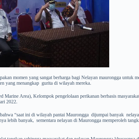
kan momen yang sangat berharga bagi Nelayan maurongga untuk menya
paten yang menangkap gurita di wilayah mereka.
 Marine Area), Kelompok pengelolaan perikanan berbasis masyarakat
ari 2022.
ahwa “saat ini di wilayah pantai Maurongga dijumpai banyak nelaya
nya lebih banyak, sementara nelayan di Maurongga memperoleh tangkap
lat tangkap sehingga masyarakat dan nelayan Maurongga khususnya d