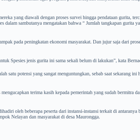
eka yang diawali dengan proses survei hingga pendataan gurita, terca
es dalam sambutanya mengatakan bahwa “ Jumlah tangkapan gurita yang 
dampak pada peningkatan ekonomi masyarakat. Dan jujur saja dari proses
ntuk Spesies jenis gurita ini sama sekali belum di lakukan”, kata Berna
ah satu potensi yang sangat menguntungkan, sebab saat sekarang ini h
s mengucapkan terima kasih kepada pemerintah yang sudah bermitra d
adiri oleh beberapa peserta dari instansi-instansi terkait di antaran
ompok Nelayan dan masyarakat di desa Maurongga.