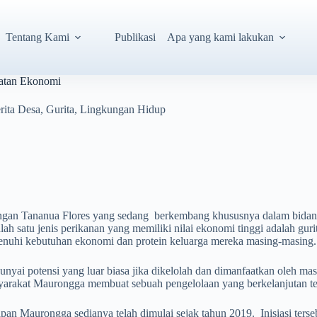
Tentang Kami
Publikasi
Apa yang kami lakukan
katan Ekonomi
rita Desa
,
Gurita
,
Lingkungan Hidup
ngan Tananua Flores yang sedang berkembang khususnya dalam bidang p
 satu jenis perikanan yang memiliki nilai ekonomi tinggi adalah gurit
menuhi kebutuhan ekonomi dan protein keluarga mereka masing-masing
nyai potensi yang luar biasa jika dikelolah dan dimanfaatkan oleh ma
arakat Maurongga membuat sebuah pengelolaan yang berkelanjutan terk
siapan Maurongga sedianya telah dimulai sejak tahun 2019. Inisiasi ter