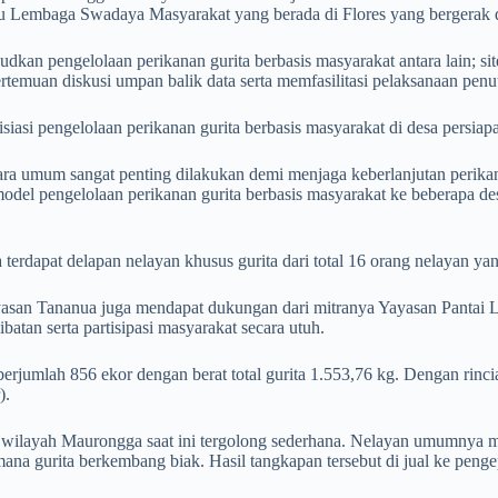
tu Lembaga Swadaya Masyarakat yang berada di Flores yang bergerak
 pengelolaan perikanan gurita berbasis masyarakat antara lain; site 
pertemuan diskusi umpan balik data serta memfasilitasi pelaksanaan pen
iasi pengelolaan perikanan gurita berbasis masyarakat di desa persi
cara umum sangat penting dilakukan demi menjaga keberlanjutan perika
odel pengelolaan perikanan gurita berbasis masyarakat ke beberapa des
 terdapat delapan nelayan khusus gurita dari total 16 orang nelayan 
san Tananua juga mendapat dukungan dari mitranya Yayasan Pantai Le
atan serta partisipasi masyarakat secara utuh.
berjumlah 856 ekor dengan berat total gurita 1.553,76 kg. Dengan rin
).
i wilayah Maurongga saat ini tergolong sederhana. Nelayan umumnya
a gurita berkembang biak. Hasil tangkapan tersebut di jual ke penge