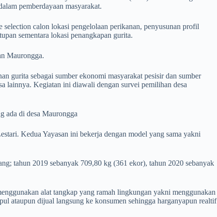
 dalam pemberdayaan masyarakat.
selection calon lokasi pengelolaan perikanan, penyusunan profil
utupan sementara lokasi penangkapan gurita.
apan Maurongga.
nan gurita sebagai sumber ekonomi masyarakat pesisir dan sumber
a lainnya. Kegiatan ini diawali dengan survei pemilihan desa
yang ada di desa Maurongga
stari. Kedua Yayasan ini bekerja dengan model yang sama yakni
ciang; tahun 2019 sebanyak 709,80 kg (361 ekor), tahun 2020 sebanyak
 menggunakan alat tangkap yang ramah lingkungan yakni menggunakan
pul ataupun dijual langsung ke konsumen sehingga harganyapun realtif