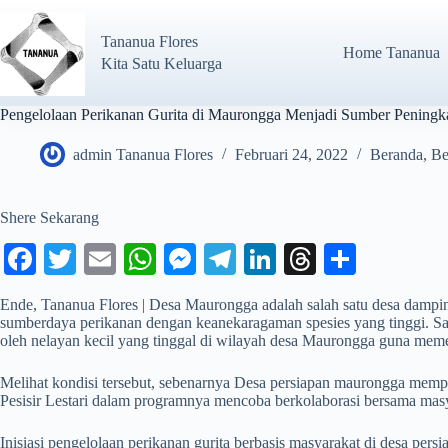
Tananua Flores
Home Tananua
Kita Satu Keluarga
Pengelolaan Perikanan Gurita di Maurongga Menjadi Sumber Pening
admin Tananua Flores
Februari 24, 2022
Beranda
,
Be
Shere Sekarang
Fa
T
E
W
M
Te
Li
T
S
ce
wi
m
ha
es
le
nk
hr
ha
Ende, Tananua Flores | Desa Maurongga adalah salah satu desa dampi
bo
tte
ail
ts
se
gr
ed
ea
re
sumberdaya perikanan dengan keanekaragaman spesies yang tinggi. Salah
oleh nelayan kecil yang tinggal di wilayah desa Maurongga guna me
ok
r
A
ng
a
In
ds
pp
er
m
Melihat kondisi tersebut, sebenarnya Desa persiapan maurongga mempu
Pesisir Lestari dalam programnya mencoba berkolaborasi bersama masy
Inisiasi pengelolaan perikanan gurita berbasis masyarakat di desa per