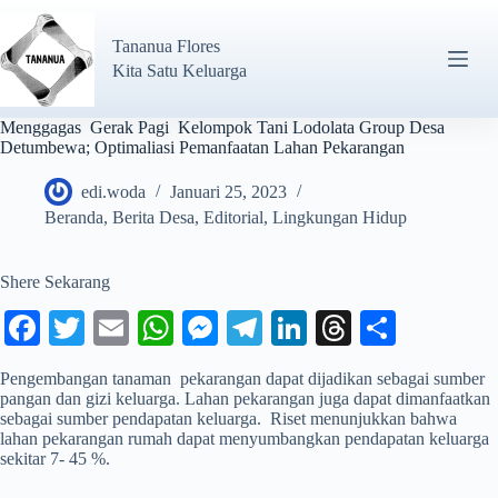
Tananua Flores
Kita Satu Keluarga
Menggagas Gerak Pagi Kelompok Tani Lodolata Group Desa
Detumbewa; Optimaliasi Pemanfaatan Lahan Pekarangan
edi.woda
Januari 25, 2023
Beranda
,
Berita Desa
,
Editorial
,
Lingkungan Hidup
Shere Sekarang
Fa
T
E
W
M
Te
Li
T
S
ce
wi
m
ha
es
le
nk
hr
ha
Pengembangan tanaman pekarangan dapat dijadikan sebagai sumber
bo
tte
ail
ts
se
gr
ed
ea
re
pangan dan gizi keluarga. Lahan pekarangan juga dapat dimanfaatkan
sebagai sumber pendapatan keluarga. Riset menunjukkan bahwa
ok
r
A
ng
a
In
ds
lahan pekarangan rumah dapat menyumbangkan pendapatan keluarga
sekitar 7- 45 %.
pp
er
m