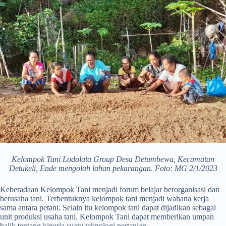
Kelompok Tani Lodolata Group Desa Detumbewa, Kecamatan
Detukeli, Ende mengolah lahan pekarangan. Foto: MG 2/1/2023
Keberadaan Kelompok Tani menjadi forum belajar berorganisasi dan
berusaha tani. Terbentuknya kelompok tani menjadi wahana kerja
sama antara petani. Selain itu kelompok tani dapat dijadikan sebagai
unit produksi usaha tani. Kelompok Tani dapat memberikan umpan
balik tentang kinerja suatu teknologi pertanian.