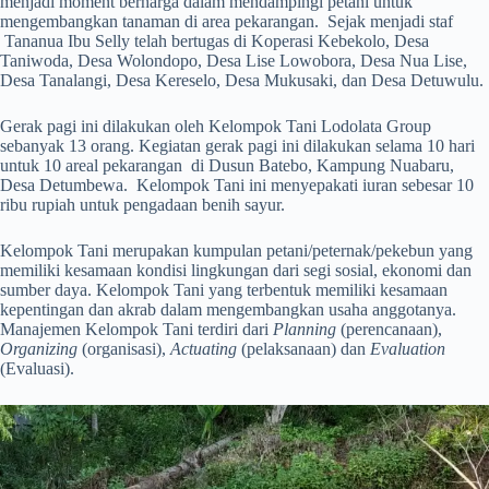
menjadi moment berharga dalam mendampingi petani untuk
mengembangkan tanaman di area pekarangan. Sejak menjadi staf
Tananua Ibu Selly telah bertugas di Koperasi Kebekolo, Desa
Taniwoda, Desa Wolondopo, Desa Lise Lowobora, Desa Nua Lise,
Desa Tanalangi, Desa Kereselo, Desa Mukusaki, dan Desa Detuwulu.
Gerak pagi ini dilakukan oleh Kelompok Tani Lodolata Group
sebanyak 13 orang. Kegiatan gerak pagi ini dilakukan selama 10 hari
untuk 10 areal pekarangan di Dusun Batebo, Kampung Nuabaru,
Desa Detumbewa. Kelompok Tani ini menyepakati iuran sebesar 10
ribu rupiah untuk pengadaan benih sayur.
Kelompok Tani merupakan kumpulan petani/peternak/pekebun yang
memiliki kesamaan kondisi lingkungan dari segi sosial, ekonomi dan
sumber daya. Kelompok Tani yang terbentuk memiliki kesamaan
kepentingan dan akrab dalam mengembangkan usaha anggotanya.
Manajemen Kelompok Tani terdiri dari
Planning
(perencanaan),
Organizing
(organisasi),
Actuating
(pelaksanaan) dan
Evaluation
(Evaluasi).