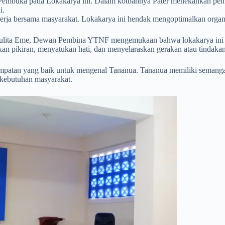
embuka pada Lokakarya ini. Dalam kotbahnya Pater menekankan pent
i.
 kerja bersama masyarakat. Lokakarya ini hendak mengoptimalkan or
Yulita Eme, Dewan Pembina YTNF mengemukaan bahwa lokakarya ini t
n pikiran, menyatukan hati, dan menyelaraskan gerakan atau tindakan
patan yang baik untuk mengenal Tananua. Tananua memiliki semang
kebutuhan masyarakat.