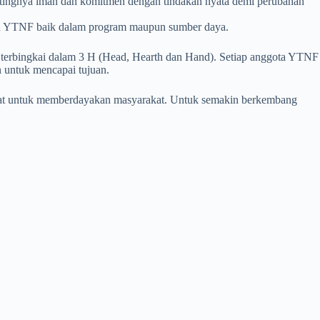
ingnya iman dan komitmen dengan tindakan nyata demi perubahan
gan YTNF baik dalam program maupun sumber daya.
erbingkai dalam 3 H (Head, Hearth dan Hand). Setiap anggota YTNF
 untuk mencapai tujuan.
at untuk memberdayakan masyarakat. Untuk semakin berkembang