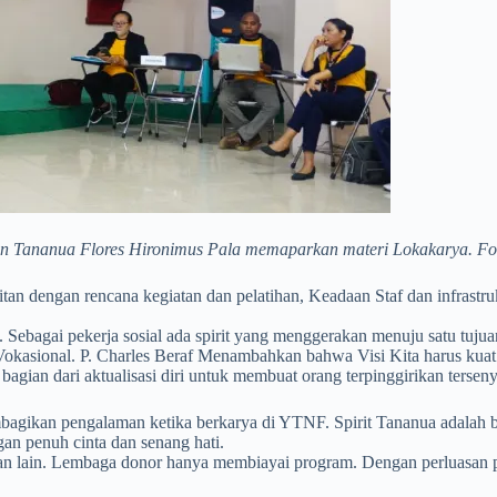
n Tananua Flores Hironimus Pala memaparkan materi Lokakarya. Fo
 dengan rencana kegiatan dan pelatihan, Keadaan Staf dan infrastruk
Sebagai pekerja sosial ada spirit yang menggerakan menuju satu tujuan
g Vokasional. P. Charles Beraf Menambahkan bahwa Visi Kita harus kuat
an dari aktualisasi diri untuk membuat orang terpinggirikan tersen
an pengalaman ketika berkarya di YTNF. Spirit Tananua adalah bagia
an penuh cinta dan senang hati.
n lain. Lembaga donor hanya membiayai program. Dengan perluasan p