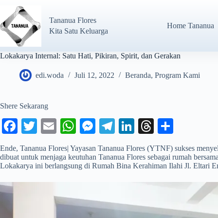
Tananua Flores
Home Tananua
Kita Satu Keluarga
Lokakarya Internal: Satu Hati, Pikiran, Spirit, dan Gerakan
edi.woda
Juli 12, 2022
Beranda
,
Program Kami
Shere Sekarang
Fa
T
E
W
M
Te
Li
T
S
ce
wi
m
ha
es
le
nk
hr
ha
Ende, Tananua Flores| Yayasan Tananua Flores (YTNF) sukses menyele
bo
tte
ail
ts
se
gr
ed
ea
re
dibuat untuk menjaga keutuhan Tananua Flores sebagai rumah bersam
Lokakarya ini berlangsung di Rumah Bina Kerahiman Ilahi Jl. Eltari 
ok
r
A
ng
a
In
ds
pp
er
m