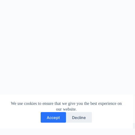
We use cookies to ensure that we give you the best experience on
our website.
Accept
Decline
Copyright © {2018} - Tananua Flores by {JFM}