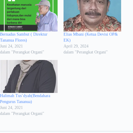
Bernadus Sambut ( Direktur
Elias Mbani (Ketua Devisi OP&
Tananua Flores)
EK)
Juni 24, 2021
April 29, 2024
dalam "Perangkat Organi"
dalam "Perangkat Organi"
Halimah Tus’dyah(Bendahara
Pengurus Tananua)
Juni 24, 2021
dalam "Perangkat Organi"