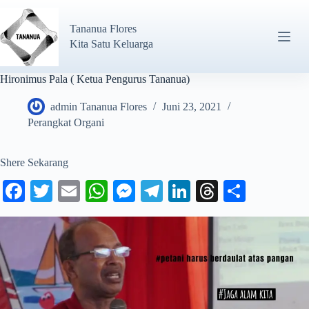
Tananua Flores
Kita Satu Keluarga
Hironimus Pala ( Ketua Pengurus Tananua)
admin Tananua Flores
Juni 23, 2021
Perangkat Organi
Shere Sekarang
Fa
T
E
W
M
Te
Li
T
S
ce
wi
m
ha
es
le
nk
hr
ha
bo
tte
ail
ts
se
gr
ed
ea
re
ok
r
A
ng
a
In
ds
pp
er
m