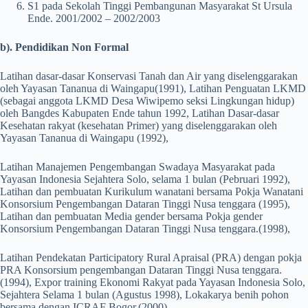
S1 pada Sekolah Tinggi Pembangunan Masyarakat St Ursula
Ende. 2001/2002 – 2002/2003
b). Pendidikan Non Formal
Latihan dasar-dasar Konservasi Tanah dan Air yang diselenggarakan
oleh Yayasan Tananua di Waingapu(1991), Latihan Penguatan LKMD
(sebagai anggota LKMD Desa Wiwipemo seksi Lingkungan hidup)
oleh Bangdes Kabupaten Ende tahun 1992, Latihan Dasar-dasar
Kesehatan rakyat (kesehatan Primer) yang diselenggarakan oleh
Yayasan Tananua di Waingapu (1992),
Latihan Manajemen Pengembangan Swadaya Masyarakat pada
Yayasan Indonesia Sejahtera Solo, selama 1 bulan (Pebruari 1992),
Latihan dan pembuatan Kurikulum wanatani bersama Pokja Wanatani
Konsorsium Pengembangan Dataran Tinggi Nusa tenggara (1995),
Latihan dan pembuatan Media gender bersama Pokja gender
Konsorsium Pengembangan Dataran Tinggi Nusa tenggara.(1998),
Latihan Pendekatan Participatory Rural Apraisal (PRA) dengan pokja
PRA Konsorsium pengembangan Dataran Tinggi Nusa tenggara.
(1994), Expor training Ekonomi Rakyat pada Yayasan Indonesia Solo,
Sejahtera Selama 1 bulan (Agustus 1998), Lokakarya benih pohon
bersama dengan ICRAF Bogor.(2000),