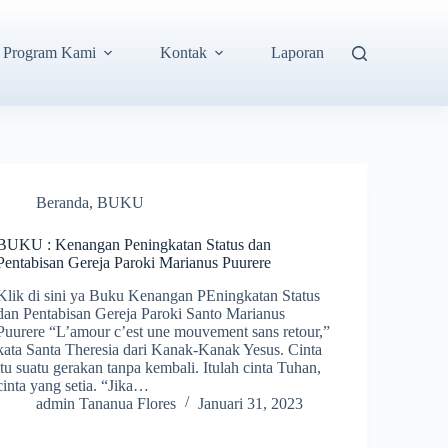
Program Kami
Kontak
Laporan
Beranda
,
BUKU
BUKU : Kenangan Peningkatan Status dan
Pentabisan Gereja Paroki Marianus Puurere
Klik di sini ya Buku Kenangan PEningkatan Status
dan Pentabisan Gereja Paroki Santo Marianus
Puurere “L’amour c’est une mouvement sans retour,”
kata Santa Theresia dari Kanak-Kanak Yesus. Cinta
itu suatu gerakan tanpa kembali. Itulah cinta Tuhan,
cinta yang setia. “Jika…
admin Tananua Flores
Januari 31, 2023