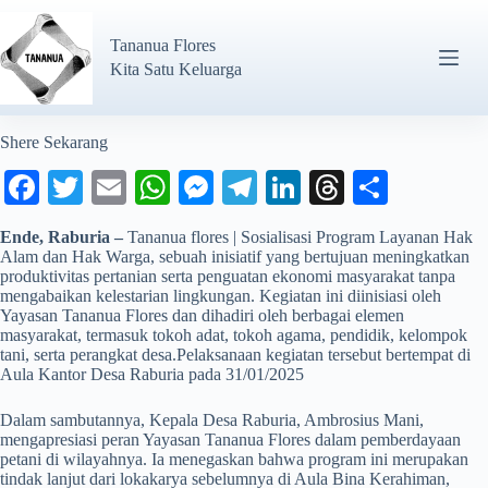
Tananua Flores
Kita Satu Keluarga
Shere Sekarang
Fa
T
E
W
M
Te
Li
T
S
ce
wi
m
ha
es
le
nk
hr
ha
Ende, Raburia –
Tananua flores | Sosialisasi Program Layanan Hak
bo
tte
ail
ts
se
gr
ed
ea
re
Alam dan Hak Warga, sebuah inisiatif yang bertujuan meningkatkan
produktivitas pertanian serta penguatan ekonomi masyarakat tanpa
ok
r
A
ng
a
In
ds
mengabaikan kelestarian lingkungan. Kegiatan ini diinisiasi oleh
Yayasan Tananua Flores dan dihadiri oleh berbagai elemen
pp
er
m
masyarakat, termasuk tokoh adat, tokoh agama, pendidik, kelompok
tani, serta perangkat desa.Pelaksanaan kegiatan tersebut bertempat di
Aula Kantor Desa Raburia pada 31/01/2025
Dalam sambutannya, Kepala Desa Raburia, Ambrosius Mani,
mengapresiasi peran Yayasan Tananua Flores dalam pemberdayaan
petani di wilayahnya. Ia menegaskan bahwa program ini merupakan
tindak lanjut dari lokakarya sebelumnya di Aula Bina Kerahiman,